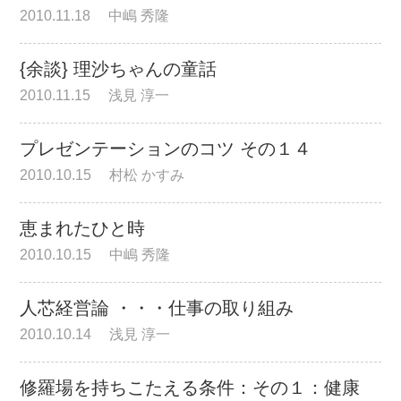
2010.11.18
中嶋 秀隆
{余談} 理沙ちゃんの童話
2010.11.15
浅見 淳一
プレゼンテーションのコツ その１４
2010.10.15
村松 かすみ
恵まれたひと時
2010.10.15
中嶋 秀隆
人芯経営論 ・・・仕事の取り組み
2010.10.14
浅見 淳一
修羅場を持ちこたえる条件：その１：健康