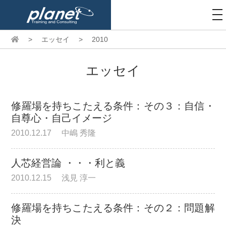
to
na
>
エッセイ
>
2010
エッセイ
修羅場を持ちこたえる条件：その３：自信・
自尊心・自己イメージ
2010.12.17
中嶋 秀隆
人芯経営論 ・・・利と義
2010.12.15
浅見 淳一
修羅場を持ちこたえる条件：その２：問題解
決