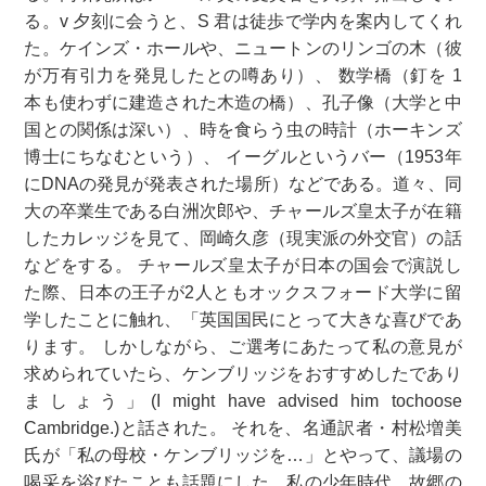
る。v 夕刻に会うと、S 君は徒歩で学内を案内してくれ
た。ケインズ・ホールや、ニュートンのリンゴの木（彼
が万有引力を発見したとの噂あり）、 数学橋（釘を 1
本も使わずに建造された木造の橋）、孔子像（大学と中
国との関係は深い）、時を食らう虫の時計（ホーキンズ
博士にちなむという）、 イーグルというバー（1953年
にDNAの発見が発表された場所）などである。道々、同
大の卒業生である白洲次郎や、チャールズ皇太子が在籍
したカレッジを見て、岡崎久彦（現実派の外交官）の話
などをする。 チャールズ皇太子が日本の国会で演説し
た際、日本の王子が2人ともオックスフォード大学に留
学したことに触れ、「英国国民にとって大きな喜びであ
ります。 しかしながら、ご選考にあたって私の意見が
求められていたら、ケンブリッジをおすすめしたであり
ましょう」(I might have advised him tochoose
Cambridge.)と話された。 それを、名通訳者・村松増美
氏が「私の母校・ケンブリッジを…」とやって、議場の
喝采を浴びたことも話題にした。私の少年時代、故郷の