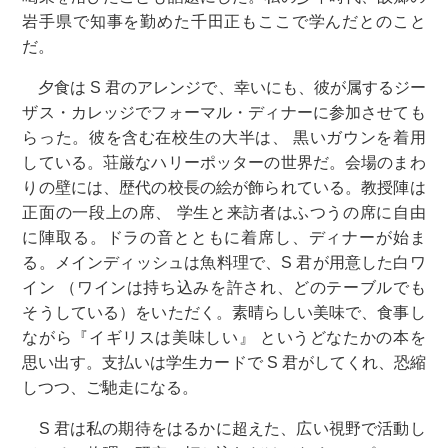
岩手県で知事を勤めた千田正もここで学んだとのこと
だ。
夕食は S 君のアレンジで、幸いにも、彼が属するジー
ザス・カレッジでフォーマル・ディナーに参加させても
らった。彼を含む在校生の大半は、 黒いガウンを着用
している。荘厳なハリーポッターの世界だ。会場のまわ
りの壁には、歴代の校長の絵が飾られている。教授陣は
正面の一段上の席、 学生と来訪者はふつうの席に自由
に陣取る。ドラの音とともに着席し、ディナーが始ま
る。メインディッシュは魚料理で、S 君が用意した白ワ
イン （ワインは持ち込みを許され、どのテーブルでも
そうしている）をいただく。素晴らしい美味で、食事し
ながら『イギリスは美味しい』 というどなたかの本を
思い出す。支払いは学生カードで S 君がしてくれ、恐縮
しつつ、ご馳走になる。
S 君は私の期待をはるかに超えた、広い視野で活動し