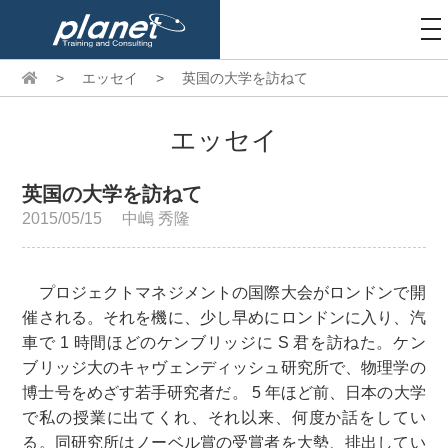
to
na
>
エッセイ
>
英国の大学を訪ねて
エッセイ
英国の大学を訪ねて
2015/05/15
中嶋 秀隆
プロジェクトマネジメントの国際大会がロンドンで開
催される。それを機に、少し早めにロンドンに入り、汽
車で 1 時間ほどのケンブリッジに S 君を訪ねた。ケン
ブリッジ大のキャヴェンディッシュ研究所で、物理学の
博士号をめざす若手研究者だ。 5 年ほど前、日本の大学
で私の授業に出てくれ、それ以来、何度か話をしてい
る。同研究所はノーベル賞の受賞者を大勢、排出してい