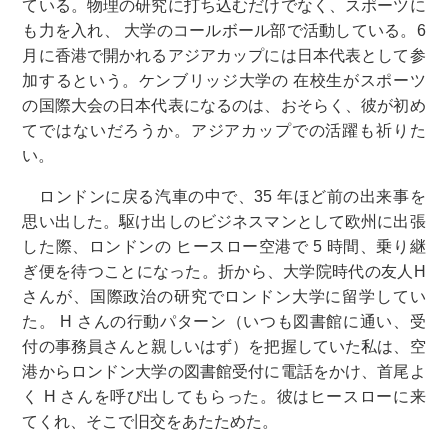
ている。物理の研究に打ち込むだけでなく、スポーツに
も力を入れ、 大学のコールボール部で活動している。6
月に香港で開かれるアジアカップには日本代表として参
加するという。ケンブリッジ大学の 在校生がスポーツ
の国際大会の日本代表になるのは、おそらく、彼が初め
てではないだろうか。アジアカップでの活躍も祈りた
い。
ロンドンに戻る汽車の中で、35 年ほど前の出来事を
思い出した。駆け出しのビジネスマンとして欧州に出張
した際、ロンドンの ヒースロー空港で 5 時間、乗り継
ぎ便を待つことになった。折から、大学院時代の友人H
さんが、国際政治の研究でロンドン大学に留学してい
た。 H さんの行動パターン（いつも図書館に通い、受
付の事務員さんと親しいはず）を把握していた私は、空
港からロンドン大学の図書館受付に電話をかけ、首尾よ
く H さんを呼び出してもらった。彼はヒースローに来
てくれ、そこで旧交をあたためた。