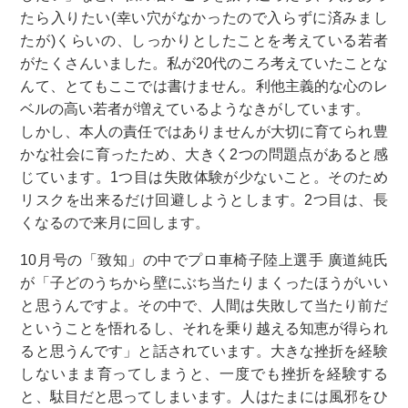
たら入りたい(幸い穴がなかったので入らずに済みまし
たが)くらいの、しっかりとしたことを考えている若者
がたくさんいました。私が20代のころ考えていたことな
んて、とてもここでは書けません。利他主義的な心のレ
ベルの高い若者が増えているようなきがしています。
しかし、本人の責任ではありませんが大切に育てられ豊
かな社会に育ったため、大きく2つの問題点があると感
じています。1つ目は失敗体験が少ないこと。そのため
リスクを出来るだけ回避しようとします。2つ目は、長
くなるので来月に回します。
10月号の「致知」の中でプロ車椅子陸上選手 廣道純氏
が「子どのうちから壁にぶち当たりまくったほうがいい
と思うんですよ。その中で、人間は失敗して当たり前だ
ということを悟れるし、それを乗り越える知恵が得られ
ると思うんです」と話されています。大きな挫折を経験
しないまま育ってしまうと、一度でも挫折を経験する
と、駄目だと思ってしまいます。人はたまには風邪をひ