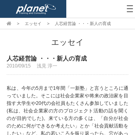
to
na
>
エッセイ
>
人芯経営論 ・・・新人の育成
エッセイ
人芯経営論 ・・・新人の育成
2010/09/15
浅見 淳一
私は、今年の5月まで1年間「一新塾」と言うところに通
っていました。そこには社会企業家や将来の政治家を目
指す大学生や20代の会社員もたくさん参加していました
(私は、社会企業家の方のプロジェクト活動の話を聞く
のが目的でした)。来ている方の多くは、「自分が社会
のために何ができるか考えたい」とか「社会貢献活動を
したい」など、私の若いころを振り返ったら、穴があっ