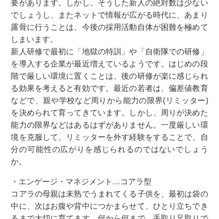
要があります。しかし、そうした新人の絶対数は少ない
でしょうし、またネットで情報が広がる時代に、あまり
露骨に行うことは、今後の採用活動自体が困難を極めて
しまいます。
新人研修で最初に「地獄の特訓」や「自衛隊での研修」
を導入する企業が最近増えているようです。はじめの段
階で厳しい環境に置くことは、後の研修が楽に感じられ
る効果を考えると有効です。最近の若者は、偏差値教育
などで、親や学校など周りから能力の限界(リミッター)
を決められて育ってきています。しかし、周りが決めた
能力の限界などはあるはずがありません。一度厳しい環
境を克服して、リミッターを外す経験をすることで、自
分の可能性の広がりを感じられるのではないでしょう
か。
・エンゲージ・マネジメント…コアラ型
コアラの母親は未熟でうまれてくる子供を、最初は袋の
中に、次はお腹や背中につかまらせて、ひとり立ちでき
るまで大切に育てます。何から何まで、手取り足取りで