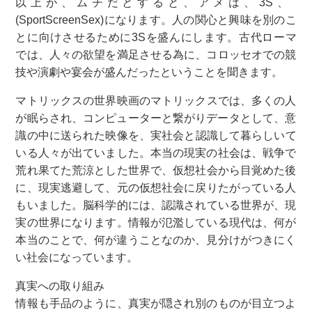
以上が、ムチだとすると、アメは、3S、
(SportScreenSex)になります。人の関心と興味を別のこ
とに向けさせるために3Sを盛んにします。古代ローマ
では、人々の欲望を満足させる為に、コロッセオでの競
技や演劇や宴会が盛んだったということを聞きます。
マトリックスの世界映画のマトリックスでは、多くの人
が眠らされ、コンピューターと繋がりデータとして、意
識の中に送られた映像を、実社会と認識して暮らしいて
いる人々が出ていました。本当の現実の社会は、戦争で
荒れ果てた荒涼とした世界で、仮想社会から目覚めた後
に、現実逃避して、元の仮想社会に戻りたがっている人
もいました。脳科学的には、認識されている世界が、現
実の世界になります。情報が氾濫している現代は、何が
本当のことで、何が違うことなのか、見分けがつきにく
い社会になっています。
真実への取り組み
情報も手品のように、真実が隠され別のものが目立つよ