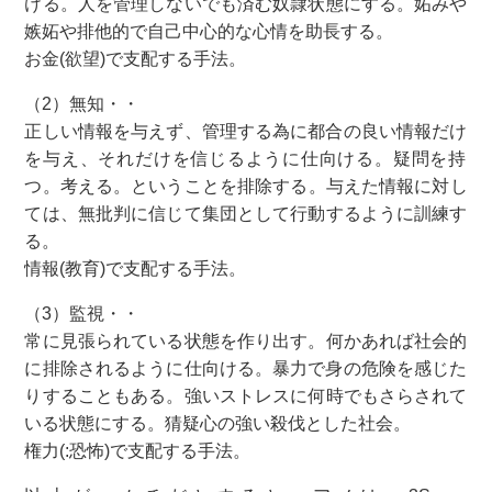
ける。人を管理しないでも済む奴隷状態にする。妬みや
嫉妬や排他的で自己中心的な心情を助長する。
お金(欲望)で支配する手法。
（2）無知・・
正しい情報を与えず、管理する為に都合の良い情報だけ
を与え、それだけを信じるように仕向ける。疑問を持
つ。考える。ということを排除する。与えた情報に対し
ては、無批判に信じて集団として行動するように訓練す
る。
情報(教育)で支配する手法。
（3）監視・・
常に見張られている状態を作り出す。何かあれば社会的
に排除されるように仕向ける。暴力で身の危険を感じた
りすることもある。強いストレスに何時でもさらされて
いる状態にする。猜疑心の強い殺伐とした社会。
権力(:恐怖)で支配する手法。