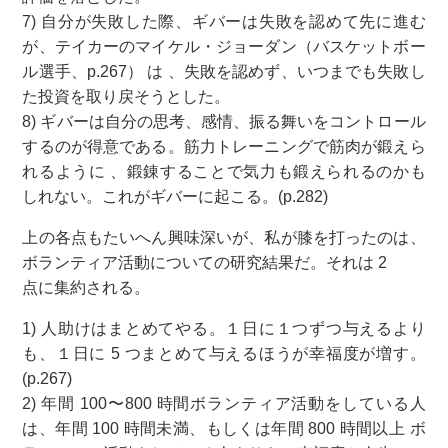
7) 自分が失敗した際、ギバーは失敗を認めて先に進む
が、テイカーのマイケル・ジョーダン（バスケットボー
ル選手、p.267） は 、失敗を認めず、いつまでも失敗し
た投資を取り戻そうとした。
8) ギバーは自分の思考、感情、振る舞いをコントロール
するのが得意である。筋力トレーニングで筋肉が鍛えら
れるように 、鍛錬することで気力も鍛えられるのかも
しれない。これがギバーに起こる。(p.282)
上の各点もたいへん興味深いが、私が膝を打ったのは、
ボランティア活動についての研究結果だ。それは 2
点に集約される。
1) 人助けはまとめてやる。１日に１つずつ与えるより
も、１日に 5 つまとめて与えるほうが幸福度が増す。
(p.267)
2) 年間 100〜800 時間ボランティア活動をしている人
は、年間 100 時間未満、もしくは年間 800 時間以上 ボ