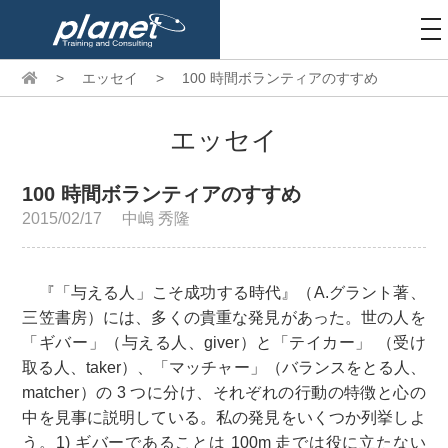
to
na
>
エッセイ
>
100 時間ボランティアのすすめ
エッセイ
100 時間ボランティアのすすめ
2015/02/17
中嶋 秀隆
『「与える人」こそ成功する時代』（A.グラント著、
三笠書房）には、多くの貴重な発見があった。世の人を
「ギバー」（与える人、giver）と「テイカー」 （受け
取る人、taker）、「マッチャー」（バランスをとる人、
matcher）の 3 つに分け、それぞれの行動の特徴と心の
中を見事に説明している。私の発見をいくつか列挙しよ
う。1) ギバーであることは 100m 走では役に立たない