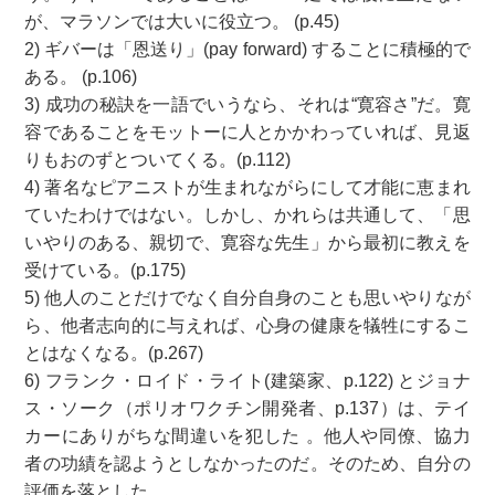
が、マラソンでは大いに役立つ。 (p.45)
2) ギバーは「恩送り」(pay forward) することに積極的で
ある。 (p.106)
3) 成功の秘訣を一語でいうなら、それは“寛容さ”だ。寛
容であることをモットーに人とかかわっていれば、見返
りもおのずとついてくる。(p.112)
4) 著名なピアニストが生まれながらにして才能に恵まれ
ていたわけではない。しかし、かれらは共通して、「思
いやりのある、親切で、寛容な先生」から最初に教えを
受けている。(p.175)
5) 他人のことだけでなく自分自身のことも思いやりなが
ら、他者志向的に与えれば、心身の健康を犠牲にするこ
とはなくなる。(p.267)
6) フランク・ロイド・ライト(建築家、p.122) とジョナ
ス・ソーク（ポリオワクチン開発者、p.137）は、テイ
カーにありがちな間違いを犯した 。他人や同僚、協力
者の功績を認ようとしなかったのだ。そのため、自分の
評価を落とした。