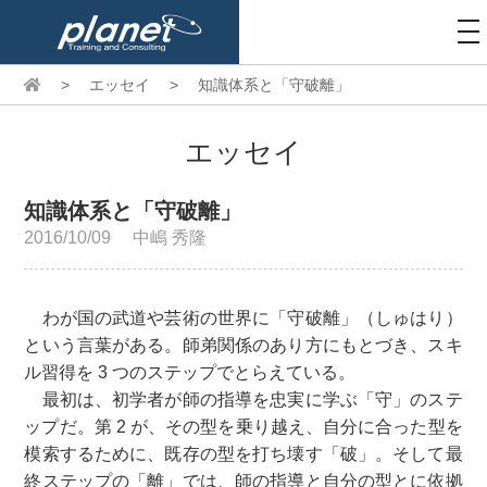
to
na
>
エッセイ
>
知識体系と「守破離」
エッセイ
知識体系と「守破離」
2016/10/09
中嶋 秀隆
わが国の武道や芸術の世界に「守破離」（しゅはり）
という言葉がある。師弟関係のあり方にもとづき、スキ
ル習得を 3 つのステップでとらえている。
最初は、初学者が師の指導を忠実に学ぶ「守」のステ
ップだ。第 2 が、その型を乗り越え、自分に合った型を
模索するために、既存の型を打ち壊す「破」。そして最
終ステップの「離」では、師の指導と自分の型とに依拠