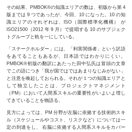
その結果、PMBOK®の知識エリアの数は、初版から第 4
版までは 9 つであったが、今回、10 になった。10 の知
識エリアのそれぞれは、ISO（国際標準化機構） が
ISO21500（2012 年 9 月）で提唱する 10 のサブジェク
トグループと軌を一にしている。
「ステークホルダー」には、「利害関係者」という訳語
をあてることもあるが、日本語ではわかりにくい。
PMBOK®初版の翻訳にあたった田中弘氏は冒頭の文章
でこの語につき「我が国ではではあまりなじみがない」
と注意を喚起しておられる。それが１つの知識エリアと
して独立したことは、プロジェクトマネジメント
（PM）において人間系スキルの重要性がいよいよ増し
てきていることを物語る。
見方によっては、PM 分野が左脳に依拠する技術的スキ
ル（スケジュールやコスト、リスクなど）については一
定の到達をし、 右脳に依拠する人間系スキルをカバー