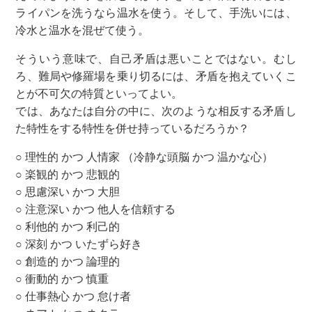
ライパンを洗うなら温水を使う。そして、手洗いには、
冷水と温水を混ぜて使う。
そういう意味で、自己矛盾は悪いことではない。むし
ろ、難局や修羅場を乗り切るには、矛盾を抱えていくこ
とが不可欠の特質といってよい。
では、あなたは自分の中に、次のような相反する矛盾し
た特性をする特性を併せ持っているだろうか？
○ 理性的 かつ 人情家 （冷静な頭脳 かつ 温かな心）
○ 楽観的 かつ 悲観的
○ 思慮深い かつ 大胆
○ 注意深い かつ 他人を信頼する
○ 利他的 かつ 利己的
○ 深刻 かつ いたずら好き
○ 創造的 かつ 論理的
○ 衝動的 かつ 慎重
○ 仕事熱心 かつ 怠け者