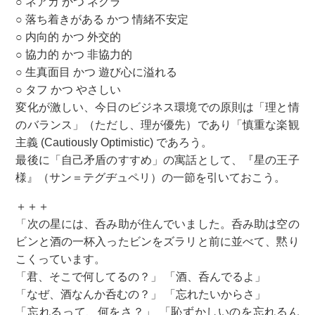
○ ネアカ かつ ネクラ
○ 落ち着きがある かつ 情緒不安定
○ 内向的 かつ 外交的
○ 協力的 かつ 非協力的
○ 生真面目 かつ 遊び心に溢れる
○ タフ かつ やさしい
変化が激しい、今日のビジネス環境での原則は「理と情
のバランス」（ただし、理が優先）であり「慎重な楽観
主義 (Cautiously Optimistic) であろう。
最後に「自己矛盾のすすめ」の寓話として、『星の王子
様』（サン＝テグヂュペリ）の一節を引いておこう。
＋＋＋
「次の星には、呑み助が住んでいました。呑み助は空の
ビンと酒の一杯入ったビンをズラリと前に並べて、黙り
こくっています。
「君、そこで何してるの？」 「酒、呑んでるよ」
「なぜ、酒なんか呑むの？」 「忘れたいからさ」
「忘れるって、何をさ？」 「恥ずかしいのを忘れるん