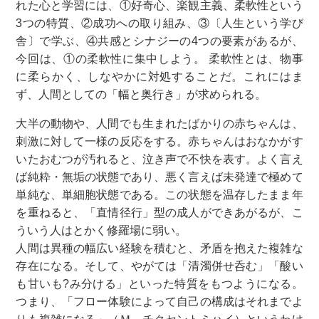
れた心と学習には、①好奇心、楽観主義、柔軟性という
3つの特質、②成功への取り組み、③〔人生という学び
舎〕で学ぶ、④共感とシナジーの4つの要素があるが、
今回は、①の柔軟性に集中しよう。 柔軟性とは、物事
に柔らかく、しなやかに対処することだ。これにはま
ず、人間としての「幅と奥行き」が求められる。
大半の動物や、人間でも生まれたばかりの赤ちゃんは、
刺激に対して一様の反応をする。赤ちゃんはおなかがす
いたおむつが汚れると、泣き声で不快を表す。よく言え
ば純粋・無垢の状態であり、悪く言えば未発達で極めて
単純な、単細胞状態である。この状態を温存したまま年
を重ねると、「直情径行」型の成人ができあがるが、こ
ういう人はとかく修羅場に弱い。
人間は異種の幅広い経験を積むと、矛盾を抱えた複雑な
存在になる。そして、やがては「清濁併せ呑む」「酸い
も甘いも?み分ける」といった特質をもつようになる。
つまり、「フロー体験によって自己の構成はそれまでよ