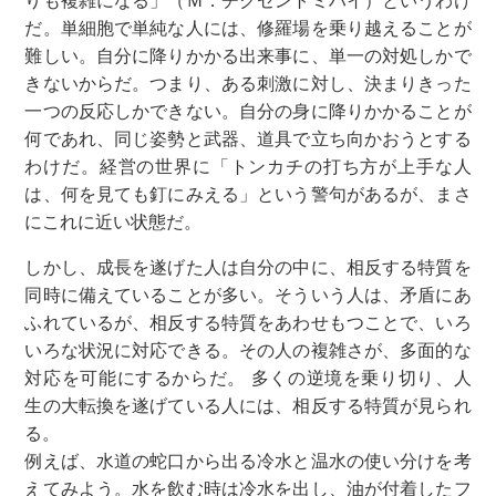
りも複雑になる」（Ｍ．チクセントミハイ）というわけ
だ。単細胞で単純な人には、修羅場を乗り越えることが
難しい。自分に降りかかる出来事に、単一の対処しかで
きないからだ。つまり、ある刺激に対し、決まりきった
一つの反応しかできない。自分の身に降りかかることが
何であれ、同じ姿勢と武器、道具で立ち向かおうとする
わけだ。経営の世界に「トンカチの打ち方が上手な人
は、何を見ても釘にみえる」という警句があるが、まさ
にこれに近い状態だ。
しかし、成長を遂げた人は自分の中に、相反する特質を
同時に備えていることが多い。そういう人は、矛盾にあ
ふれているが、相反する特質をあわせもつことで、いろ
いろな状況に対応できる。その人の複雑さが、多面的な
対応を可能にするからだ。 多くの逆境を乗り切り、人
生の大転換を遂げている人には、相反する特質が見られ
る。
例えば、水道の蛇口から出る冷水と温水の使い分けを考
えてみよう。水を飲む時は冷水を出し、油が付着したフ