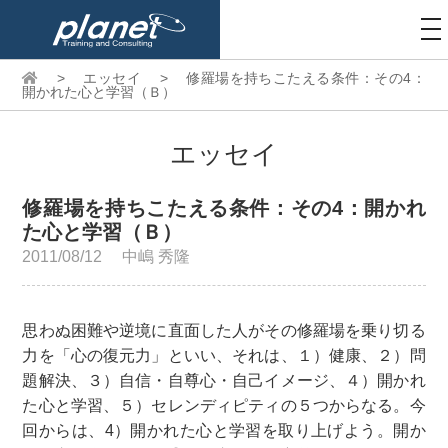
to
na
>
エッセイ
>
修羅場を持ちこたえる条件：その4：
開かれた心と学習（Ｂ）
エッセイ
修羅場を持ちこたえる条件：その4：開かれ
た心と学習（Ｂ）
2011/08/12
中嶋 秀隆
思わぬ困難や逆境に直面した人がその修羅場を乗り切る
力を「心の復元力」といい、それは、１）健康、２）問
題解決、３）自信・自尊心・自己イメージ、４）開かれ
た心と学習、５）セレンディピティの５つからなる。今
回からは、4）開かれた心と学習を取り上げよう。開か