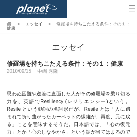
to
na
>
エッセイ
>
修羅場を持ちこたえる条件：その１：
健康
エッセイ
修羅場を持ちこたえる条件：その１：健康
2010/09/15
中嶋 秀隆
思わぬ困難や逆境に直面した人がその修羅場を乗り切る
力を、英語でResiliency (レジリエンシー)という。
Resile という動詞の名詞形だが、Resile とは「人に踏
まれて折り曲がったカーペットの繊維が、再度、元に戻
る」ことを意味するそうだ。日本語では、「心の復元
力」とか「心のしなやかさ」という語が当てはまるので