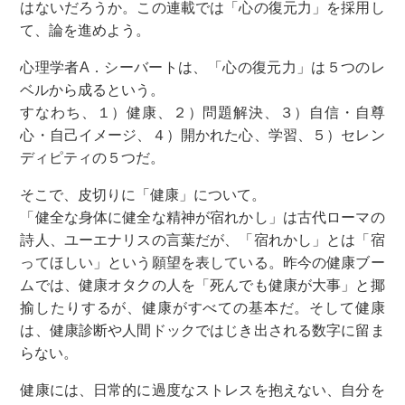
はないだろうか。この連載では「心の復元力」を採用し
て、論を進めよう。
心理学者A．シーバートは、「心の復元力」は５つのレ
ベルから成るという。
すなわち、１）健康、２）問題解決、３）自信・自尊
心・自己イメージ、４）開かれた心、学習、５）セレン
ディピティの５つだ。
そこで、皮切りに「健康」について。
「健全な身体に健全な精神が宿れかし」は古代ローマの
詩人、ユーエナリスの言葉だが、「宿れかし」とは「宿
ってほしい」という願望を表している。昨今の健康ブー
ムでは、健康オタクの人を「死んでも健康が大事」と揶
揄したりするが、健康がすべての基本だ。そして健康
は、健康診断や人間ドックではじき出される数字に留ま
らない。
健康には、日常的に過度なストレスを抱えない、自分を