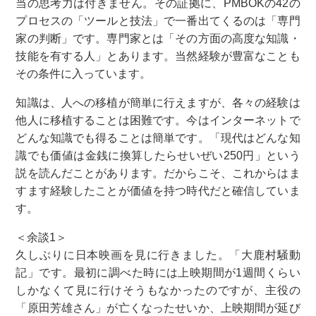
当の思考力は付きません。その証拠に、PMBOKの42の
プロセスの「ツールと技法」で一番出てくるのは「専門
家の判断」です。専門家とは「その方面の高度な知識・
技能を有する人」とあります。当然経験が豊富なことも
その条件に入っています。
知識は、人への移植が簡単に行えますが、各々の経験は
他人に移植することは困難です。今はインターネットで
どんな知識でも得ることは簡単です。「現代はどんな知
識でも価値は金銭に換算したらせいぜい250円」という
説を読んだことがあります。だからこそ、これからはま
すます経験したことが価値を持つ時代だと確信していま
す。
＜余談1＞
久しぶりに日本映画を見に行きました。「大鹿村騒動
記」です。最初に調べた時には上映期間が1週間くらい
しかなくて見に行けそうもなかったのですが、主役の
「原田芳雄さん」が亡くなったせいか、上映期間が延び