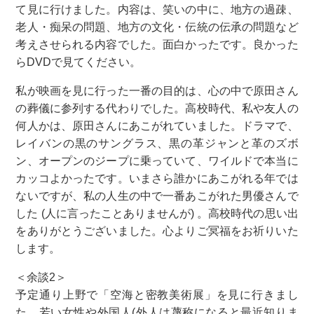
て見に行けました。内容は、笑いの中に、地方の過疎、
老人・痴呆の問題、地方の文化・伝統の伝承の問題など
考えさせられる内容でした。面白かったです。良かった
らDVDで見てください。
私が映画を見に行った一番の目的は、心の中で原田さん
の葬儀に参列する代わりでした。高校時代、私や友人の
何人かは、原田さんにあこがれていました。ドラマで、
レイバンの黒のサングラス、黒の革ジャンと革のズボ
ン、オープンのジープに乗っていて、ワイルドで本当に
カッコよかったです。いまさら誰かにあこがれる年では
ないですが、私の人生の中で一番あこがれた男優さんで
した (人に言ったことありませんが) 。高校時代の思い出
をありがとうございました。心よりご冥福をお祈りいた
します。
＜余談2＞
予定通り上野で「空海と密教美術展」を見に行きまし
た。若い女性や外国人(外人は蔑称になると最近知りま