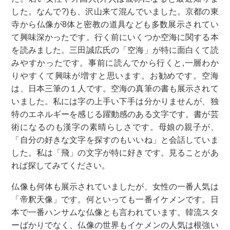
した。なんで?)も、沢山来て混んでいました。京都の東
寺から仏像が8体と密教の道具なども多数展示されてい
て興味深かったです。行く前にいくつか空海に関する本
を読みました。三田誠広氏の「空海」が特に面白くて読
みやすかったです。事前に読んでから行くと,一層わか
りやすくて興味が増すと思います。お勧めです。空海
は、日本三筆の１人です。空海の真筆の書も展示されて
いました。私には字の上手い下手は分かりませんが、独
特のエネルギーを感じる躍動感のある文字です。書が芸
術になるのも漢字の素晴らしさです。母娘の親子が、
「自分の好きな文字を探すのもいいね」と会話していま
した。私は「飛」の文字が特に好きです。見ることがあ
れば探してみてください。
仏像も何体も展示されていましたが、女性の一番人気は
「帝釈天像」です。何といっても一番イケメンです。日
本で一番ハンサムな仏像とも言われています。韓流スタ
ーばかりでなく、仏像の世界もイケメンの人気は根強い