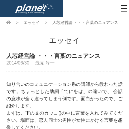
to
na
>
エッセイ
>
人芯経営論 ・・・言葉のニュアンス
エッセイ
人芯経営論 ・・・言葉のニュアンス
2014/06/30
浅見 淳一
知り合いのコミュニケーション系の講師から教わった話
です。ちょっとした助詞「てにをは」の違いで、 会話
の意味が全く違ってしまう例です。面白かったので、ご
紹介します。
まずは、下の文のカッコ()の中に言葉を入れてみてくだ
さい。場面は、恋人同士の男性が女性にかける言葉を想
像してください。