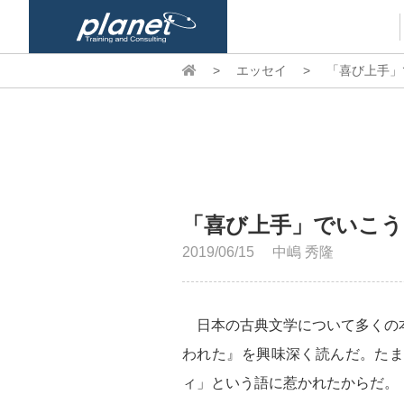
>
エッセイ
>
「喜び上手」
「喜び上手」でいこう
2019/06/15
中嶋 秀隆
日本の古典文学について多くの
われた』を興味深く読んだ。た
ィ」という語に惹かれたからだ。