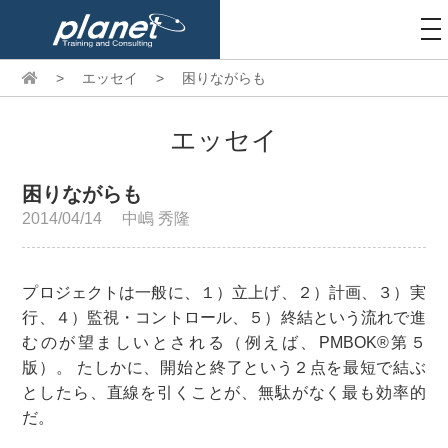
to
na
>
エッセイ
>
困りながらも
エッセイ
困りながらも
2014/04/14
中嶋 秀隆
プロジェクトは一般に、１）立上げ、２）計画、３）実
行、４）監視・コントロール、５）終結という流れで進
むのが望ましいとされる（例えば、PMBOK®第５
版）。 たしかに、開始と終了という２点を最短で結ぶ
としたら、直線を引くことが、無駄がなく最も効率的
だ。