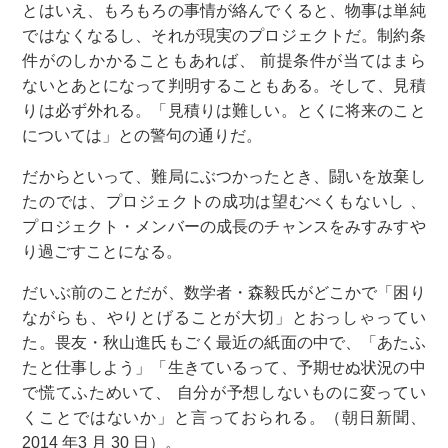
とはいえ、もろもろの事情が絡んでくると、物事は単純
ではなくなるし、それが現実のプロジェクトだ。制約条
件がのしかかることもあれば、 前提条件が当てはまら
ないとあとになって判明することもある。そして、見積
りは必ず外れる。「見積りは難しい。とくに将来のこと
については」との警句の通りだ。
だからといって、難局にぶつかったとき、闘いを放棄し
たのでは、プロジェクトの成功は望むべくもないし 、
プロジェクト・メンバーの成長のチャンスをみすみすや
り過ごすことになる。
だいぶ前のことだが、数学者・森毅氏がどこかで「困り
ながらも、やりとげることが大切」とおっしゃってい
た。畏友・秋山進氏もごく最近の紙面の中で、「あたふ
たと仕事しよう」「生きているって、予期せぬ状況の中
で慌てふためいて、 自分が予想しないものに変ってい
くことではないか」と言っておられる。（朝日新聞、
2014 年3 月 30 日）。