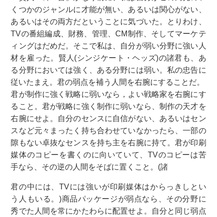
くつかのジャンルに才能が無い、あるいは関心がない、
あるいはその両方だということに気づいた。とりわけ、
TVの番組編成、財務、管理、CM制作、そしてマーケテ
ィングはだめだ。そこで私は、自分が弱い分野に強い人
材を雇った。賢人(シンジケート・ヘッズ)の諸君も、あ
る分野においては強く、ある分野には弱い。私の忠告に
従いたまえ。君の弱点を補う人間を右腕にすることだ。
君が制作に強く戦略に弱いなら，よい戦略家を右腕にす
ること。君が戦略に強く制作に弱いなら、制作の天才を
右腕にせよ。自分のセンスに自信がない、あるいはセン
スなど元々まったく持ち合わせていなかったら、一部の
隙もない卓抜なセンスを持ち主を右腕に持て。君が印刷
媒体のコピーを書くのに向いていて、TVのコピーは苦
手なら、その逆の人間をそばに置くこと。(諸
君の中には、TVには強いが印刷媒体はからっきしとい
う人もいる。)商品パッケージが弱点なら、その分野に
秀でた人間を常にかたわらに配置せよ。自分と同じ弱点