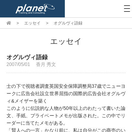
to
na
>
エッセイ
>
オグルヴィ語録
エッセイ
オグルヴィ語録
2007/05/01
香月 秀文
士の下で視聴者調査英国安全保障調整局37歳でニューヨ
ークに広告会社設立世界屈指の国際的広告会社オグルヴ
ィ&メイザーを築く
このように伝説的な人物が50年以上のわたって書いた論
文、手紙、プライベートメモが出版された。この中でリ
ーダーに当てたメモがある。
「賢人への一言」かなり前に、私は自分がこの商売のい