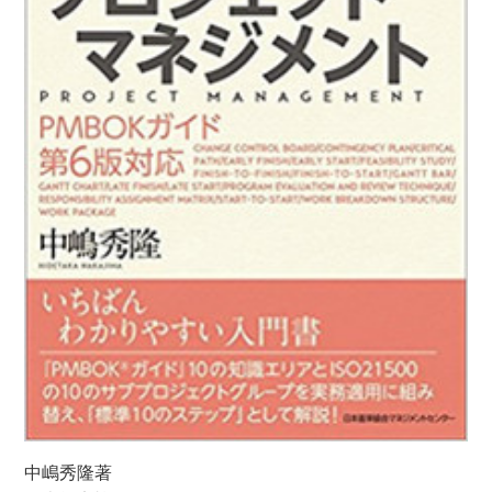
中嶋秀隆著