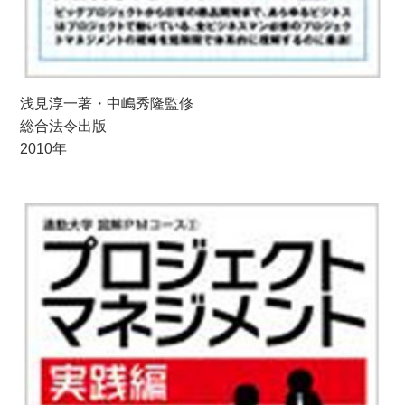
浅見淳一著・中嶋秀隆監修
総合法令出版
2010年