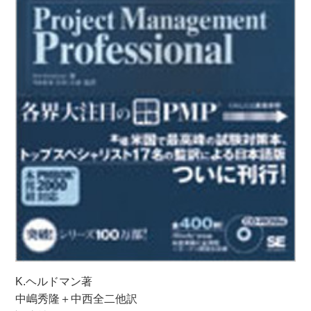
K.ヘルドマン著
中嶋秀隆＋中西全二他訳