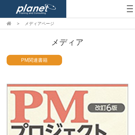
to
na
>
メディアページ
メディア
PM関連書籍