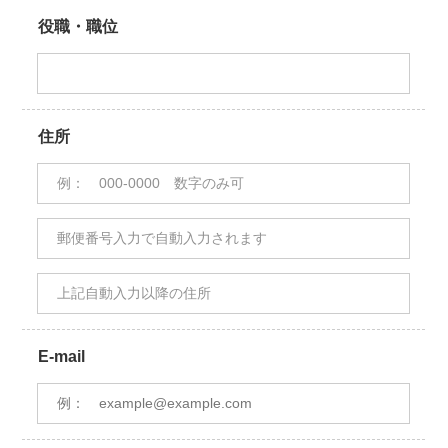
役職・職位
住所
E-mail