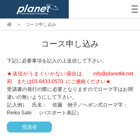
to
na
>
コース申し込み
コース申し込み
下記に必要事項を記入の上送信して下さい。
★送信がうまくいかない場合は、 info@planetkk.net
宛 または03-6433-0570 にご連絡ください★
受講書の発行の際に必要となりますのでローマ字はお間
違いの無いようにして下さい。
記入例） 氏名： 佐藤 例子／ヘボン式ローマ字：
Reiko Sato （パスポート表記）
受講者